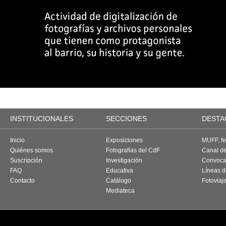
INSTITUCIONALES
SECCIONES
DESTA
Inicio
Exposiciones
MUFF, fes
Quiénes somos
Fotografías del CdF
Canal d
Suscripción
Investigación
Convoca
FAQ
Educativa
Líneas d
Contacto
Catálogo
Fotoviaj
Mediateca