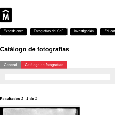
Exposiciones
Fotografías del CdF
Investigación
Educat
Catálogo de fotografías
General
Catálogo de fotografías
Resultados
1
-
1
de
1