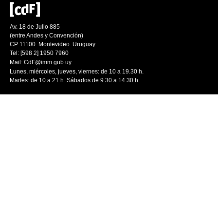
Av. 18 de Julio 885
(entre Andes y Convención)
CP 11100. Montevideo. Uruguay
Tel: [598 2] 1950 7960
Mail:
CdF@imm.gub.uy
Lunes, miércoles, jueves, viernes: de 10 a 19.30 h.
Martes: de 10 a 21 h. Sábados de 9.30 a 14.30 h.