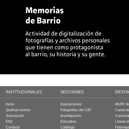
INSTITUCIONALES
SECCIONES
DESTA
Inicio
Exposiciones
MUFF, fes
Quiénes somos
Fotografías del CdF
Canal d
Suscripción
Investigación
Convoca
FAQ
Educativa
Líneas d
Contacto
Catálogo
Fotoviaj