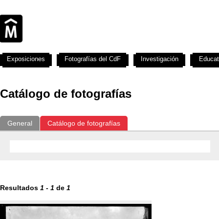
Exposiciones
Fotografías del CdF
Investigación
Educat
Catálogo de fotografías
General
Catálogo de fotografías
Resultados
1
-
1
de
1