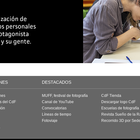
NES
DESTACADOS
nes
MUFF, festival de fotografía
CdF Tienda
as del CdF
Canal de YouTube
Descargar logo CdF
ión
Convocatorias
Escuelas de fotografía
Líneas de tiempo
Revista Sueño de la 
Fotoviaje
Recorrido 3D por Sed
a