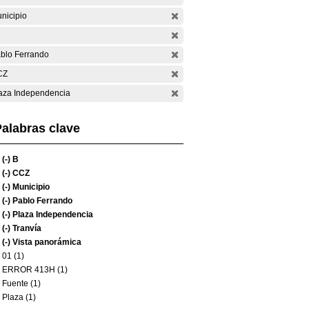
nicipio
blo Ferrando
CZ
aza Independencia
alabras clave
(-)
B
(-)
CCZ
(-)
Municipio
(-)
Pablo Ferrando
(-)
Plaza Independencia
(-)
Tranvía
(-)
Vista panorámica
01 (1)
ERROR 413H (1)
Fuente (1)
Plaza (1)