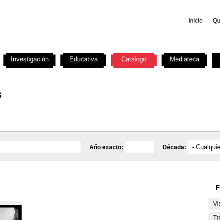
Inicio
Qu
Investigación
Educativa
Catálogo
Mediateca
s
Año exacto:
Década:
F
Vi
Tr