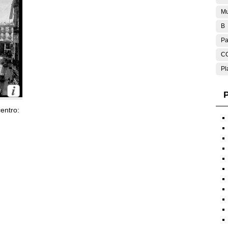
Mu
B
Pa
C
Pl
P
entro: