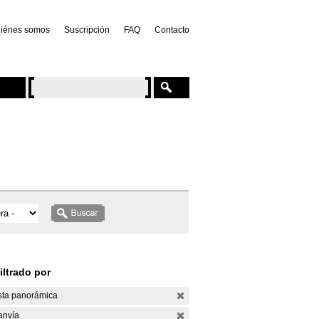
iénes somos
Suscripción
FAQ
Contacto
iltrado por
sta panorámica
anvía