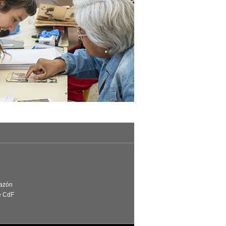
Razón
e CdF