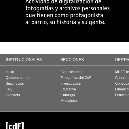
INSTITUCIONALES
SECCIONES
DESTA
Inicio
Exposiciones
MUFF, fes
Quiénes somos
Fotografías del CdF
Canal d
Suscripción
Investigación
Convoca
FAQ
Educativa
Líneas d
Contacto
Catálogo
Fotoviaj
Mediateca