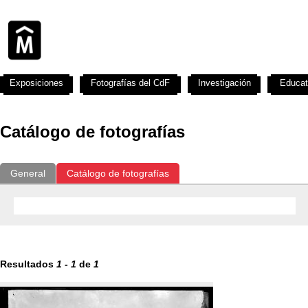
Exposiciones
Fotografías del CdF
Investigación
Educat
Catálogo de fotografías
General
Catálogo de fotografías
Resultados
1
-
1
de
1