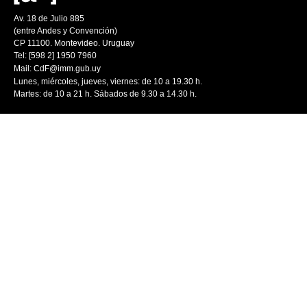
Av. 18 de Julio 885
(entre Andes y Convención)
CP 11100. Montevideo. Uruguay
Tel: [598 2] 1950 7960
Mail:
CdF@imm.gub.uy
Lunes, miércoles, jueves, viernes: de 10 a 19.30 h.
Martes: de 10 a 21 h. Sábados de 9.30 a 14.30 h.