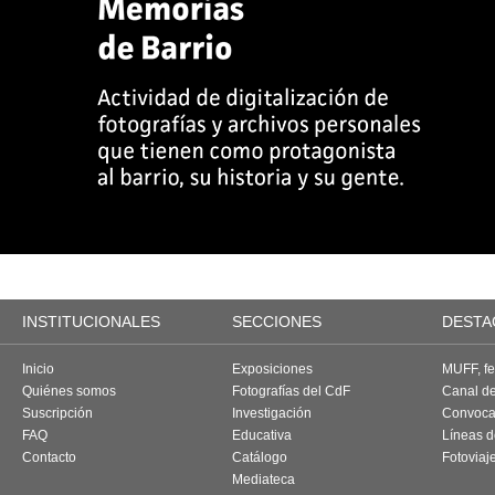
INSTITUCIONALES
SECCIONES
DESTA
Inicio
Exposiciones
MUFF, fes
Quiénes somos
Fotografías del CdF
Canal d
Suscripción
Investigación
Convoca
FAQ
Educativa
Líneas d
Contacto
Catálogo
Fotoviaj
Mediateca