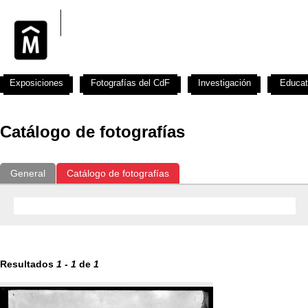
Exposiciones
Fotografías del CdF
Investigación
Educat
Catálogo de fotografías
General
Catálogo de fotografías
Resultados
1
-
1
de
1