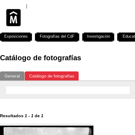
Exposiciones
Fotografías del CdF
Investigación
Educat
Catálogo de fotografías
General
Catálogo de fotografías
Resultados
1
-
1
de
1