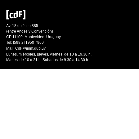
Av. 18 de Julio 885
(entre Andes y Convención)
CP 11100. Montevideo. Uruguay
Tel: [598 2] 1950 7960
Mail:
CdF@imm.gub.uy
Lunes, miércoles, jueves, viernes: de 10 a 19.30 h.
Martes: de 10 a 21 h. Sábados de 9.30 a 14.30 h.