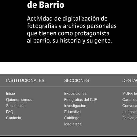
INSTITUCIONALES
SECCIONES
DESTA
Inicio
Exposiciones
MUFF, fes
Quiénes somos
Fotografías del CdF
Canal d
Suscripción
Investigación
Convoca
FAQ
Educativa
Líneas d
Contacto
Catálogo
Fotoviaj
Mediateca