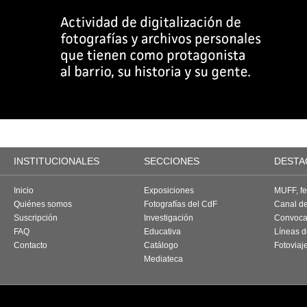
INSTITUCIONALES
SECCIONES
DESTA
Inicio
Exposiciones
MUFF, fes
Quiénes somos
Fotografías del CdF
Canal d
Suscripción
Investigación
Convoca
FAQ
Educativa
Líneas d
Contacto
Catálogo
Fotoviaj
Mediateca