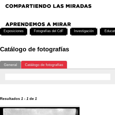
Exposiciones
Fotografías del CdF
Investigación
Educat
Catálogo de fotografías
General
Catálogo de fotografías
Resultados
1
-
1
de
1