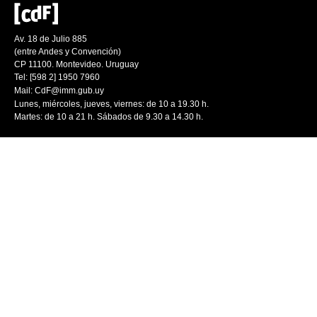
Av. 18 de Julio 885
(entre Andes y Convención)
CP 11100. Montevideo. Uruguay
Tel: [598 2] 1950 7960
Mail:
CdF@imm.gub.uy
Lunes, miércoles, jueves, viernes: de 10 a 19.30 h.
Martes: de 10 a 21 h. Sábados de 9.30 a 14.30 h.