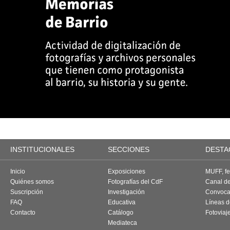
INSTITUCIONALES
SECCIONES
DESTA
Inicio
Exposiciones
MUFF, fes
Quiénes somos
Fotografías del CdF
Canal d
Suscripción
Investigación
Convoca
FAQ
Educativa
Líneas d
Contacto
Catálogo
Fotoviaj
Mediateca