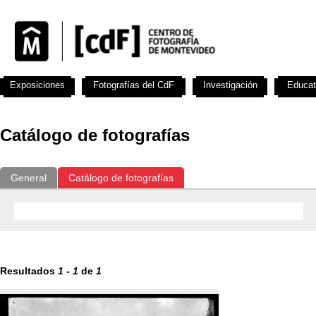
Exposiciones
Fotografías del CdF
Investigación
Educat
Catálogo de fotografías
General
Catálogo de fotografías
Resultados
1
-
1
de
1