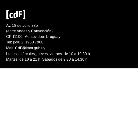
Av. 18 de Julio 885
(entre Andes y Convención)
CP 11100. Montevideo. Uruguay
Tel: [598 2] 1950 7960
Mail:
CdF@imm.gub.uy
Lunes, miércoles, jueves, viernes: de 10 a 19.30 h.
Martes: de 10 a 21 h. Sábados de 9.30 a 14.30 h.