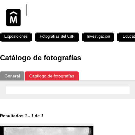
Exposiciones
Fotografías del CdF
Investigación
Educat
Catálogo de fotografías
General
Catálogo de fotografías
Resultados
1
-
1
de
1