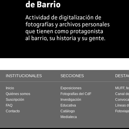
INSTITUCIONALES
SECCIONES
DESTA
Inicio
Exposiciones
MUFF, fes
Quiénes somos
Fotografías del CdF
Canal d
Suscripción
Investigación
Convoca
FAQ
Educativa
Líneas d
Contacto
Catálogo
Fotoviaj
Mediateca