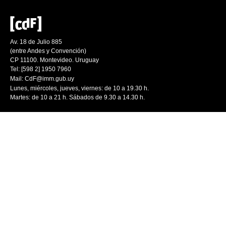
Av. 18 de Julio 885
(entre Andes y Convención)
CP 11100. Montevideo. Uruguay
Tel: [598 2] 1950 7960
Mail:
CdF@imm.gub.uy
Lunes, miércoles, jueves, viernes: de 10 a 19.30 h.
Martes: de 10 a 21 h. Sábados de 9.30 a 14.30 h.