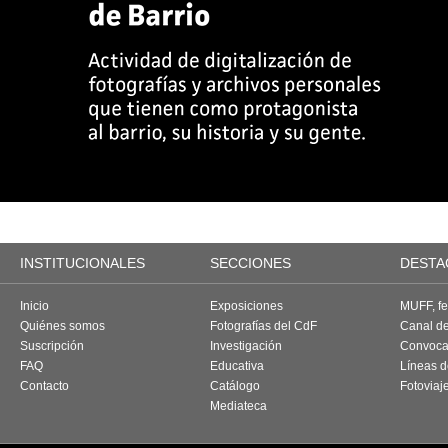
INSTITUCIONALES
SECCIONES
DESTA
Inicio
Exposiciones
MUFF, fes
Quiénes somos
Fotografías del CdF
Canal d
Suscripción
Investigación
Convoca
FAQ
Educativa
Líneas d
Contacto
Catálogo
Fotoviaj
Mediateca