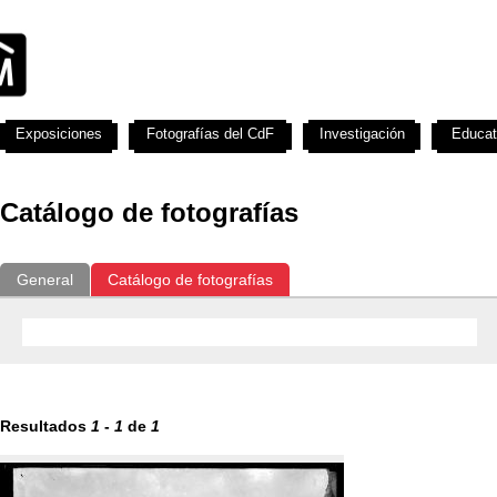
Exposiciones
Fotografías del CdF
Investigación
Educat
Catálogo de fotografías
General
Catálogo de fotografías
Resultados
1
-
1
de
1