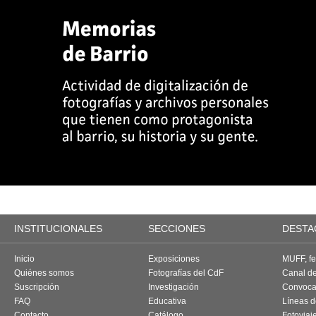
INSTITUCIONALES
SECCIONES
DESTA
Inicio
Exposiciones
MUFF, fes
Quiénes somos
Fotografías del CdF
Canal d
Suscripción
Investigación
Convoca
FAQ
Educativa
Líneas d
Contacto
Catálogo
Fotoviaj