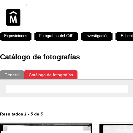
Exposiciones
Fotografías del CdF
Investigación
Educat
Catálogo de fotografías
General
Catálogo de fotografías
Resultados
1
-
5
de
5