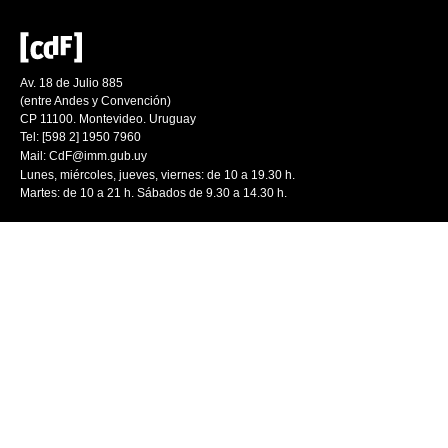
Av. 18 de Julio 885
(entre Andes y Convención)
CP 11100. Montevideo. Uruguay
Tel: [598 2] 1950 7960
Mail:
CdF@imm.gub.uy
Lunes, miércoles, jueves, viernes: de 10 a 19.30 h.
Martes: de 10 a 21 h. Sábados de 9.30 a 14.30 h.