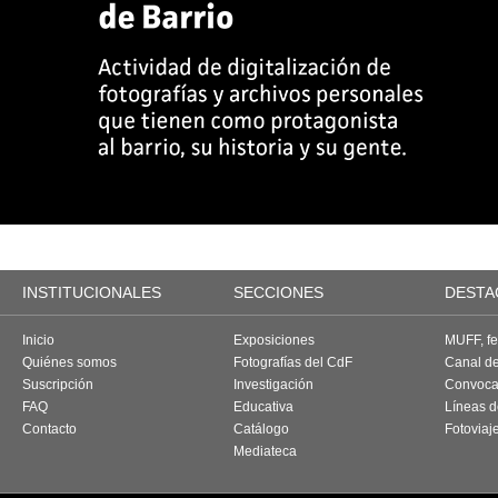
INSTITUCIONALES
SECCIONES
DESTA
Inicio
Exposiciones
MUFF, fes
Quiénes somos
Fotografías del CdF
Canal d
Suscripción
Investigación
Convoca
FAQ
Educativa
Líneas d
Contacto
Catálogo
Fotoviaj
Mediateca