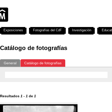
Exposiciones
Fotografías del CdF
Investigación
Educat
Catálogo de fotografías
General
Catálogo de fotografías
Resultados
1
-
1
de
1