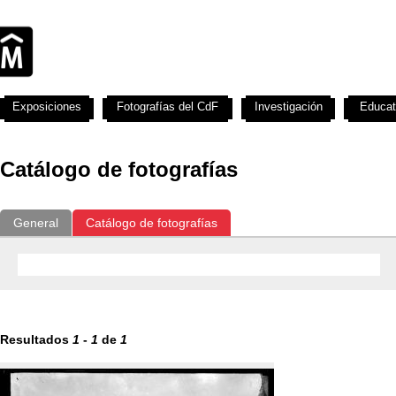
Exposiciones
Fotografías del CdF
Investigación
Educat
Catálogo de fotografías
General
Catálogo de fotografías
Resultados
1
-
1
de
1