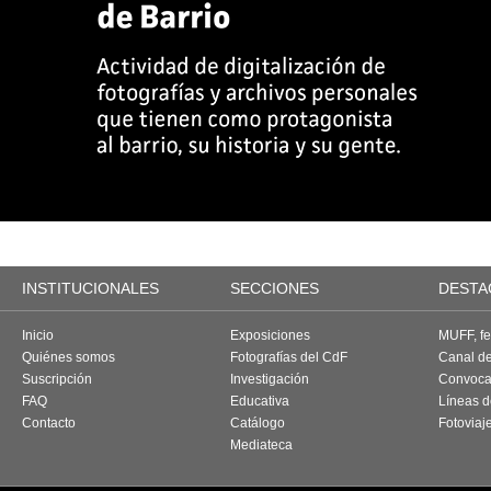
INSTITUCIONALES
SECCIONES
DESTA
Inicio
Exposiciones
MUFF, fes
Quiénes somos
Fotografías del CdF
Canal d
Suscripción
Investigación
Convoca
FAQ
Educativa
Líneas d
Contacto
Catálogo
Fotoviaj
Mediateca