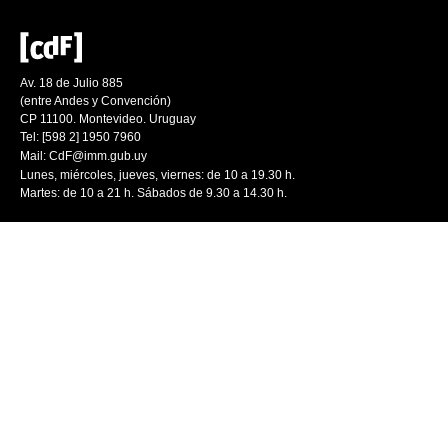
Av. 18 de Julio 885
(entre Andes y Convención)
CP 11100. Montevideo. Uruguay
Tel: [598 2] 1950 7960
Mail:
CdF@imm.gub.uy
Lunes, miércoles, jueves, viernes: de 10 a 19.30 h.
Martes: de 10 a 21 h. Sábados de 9.30 a 14.30 h.