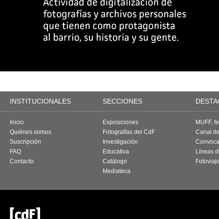
INSTITUCIONALES
SECCIONES
DESTA
Inicio
Exposiciones
MUFF, fes
Quiénes somos
Fotografías del CdF
Canal d
Suscripción
Investigación
Convoca
FAQ
Educativa
Líneas d
Contacto
Catálogo
Fotoviaj
Mediateca