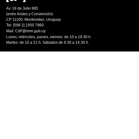
Av. 18 de Julio 885
(entre Andes y Convención)
CP 11100. Montevideo. Uruguay
Tel: [598 2] 1950 7960
Mail:
CdF@imm.gub.uy
Lunes, miércoles, jueves, viernes: de 10 a 19.30 h.
Martes: de 10 a 21 h. Sábados de 9.30 a 14.30 h.