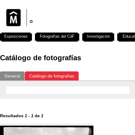
Exposiciones
Fotografías del CdF
Investigación
Educat
Catálogo de fotografías
General
Catálogo de fotografías
Resultados
1
-
1
de
1