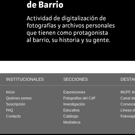
INSTITUCIONALES
SECCIONES
DESTA
Inicio
Exposiciones
MUFF, fes
Quiénes somos
Fotografías del CdF
Canal d
Suscripción
Investigación
Convoca
FAQ
Educativa
Líneas d
Contacto
Catálogo
Fotoviaj
Mediateca