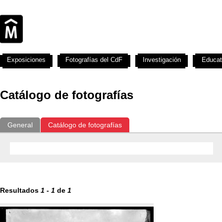
Exposiciones
Fotografías del CdF
Investigación
Educat
Catálogo de fotografías
General
Catálogo de fotografías
Resultados
1
-
1
de
1