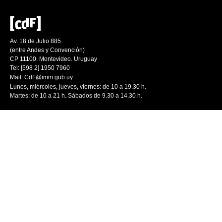
Av. 18 de Julio 885
(entre Andes y Convención)
CP 11100. Montevideo. Uruguay
Tel: [598 2] 1950 7960
Mail:
CdF@imm.gub.uy
Lunes, miércoles, jueves, viernes: de 10 a 19.30 h.
Martes: de 10 a 21 h. Sábados de 9.30 a 14.30 h.