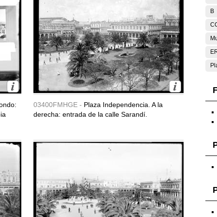
B
C
Mu
E
Pl
F
fondo:
03400FMHGE -
Plaza Independencia. A la
ia
derecha: entrada de la calle Sarandí.
P