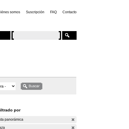
iénes somos
Suscripción
FAQ
Contacto
iltrado por
sta panorámica
aza