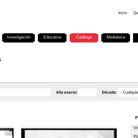
Inicio
Qu
Investigación
Educativa
Catálogo
Mediateca
s
Año exacto:
Década:
F
Vi
Pl