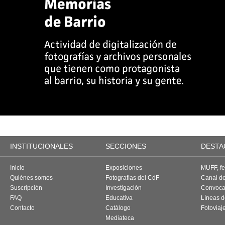
INSTITUCIONALES
SECCIONES
DESTA
Inicio
Exposiciones
MUFF, fes
Quiénes somos
Fotografías del CdF
Canal d
Suscripción
Investigación
Convoca
FAQ
Educativa
Líneas d
Contacto
Catálogo
Fotoviaj
Mediateca