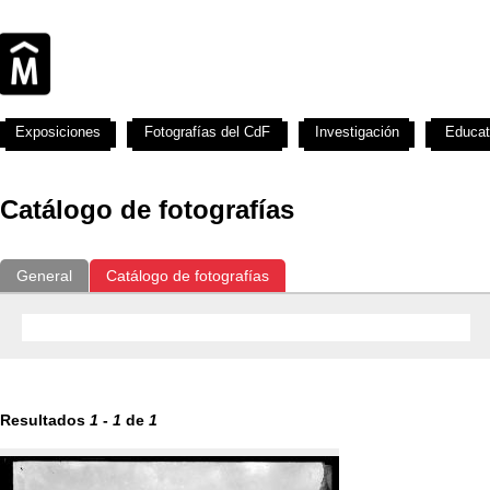
Exposiciones
Fotografías del CdF
Investigación
Educat
Catálogo de fotografías
General
Catálogo de fotografías
Resultados
1
-
1
de
1