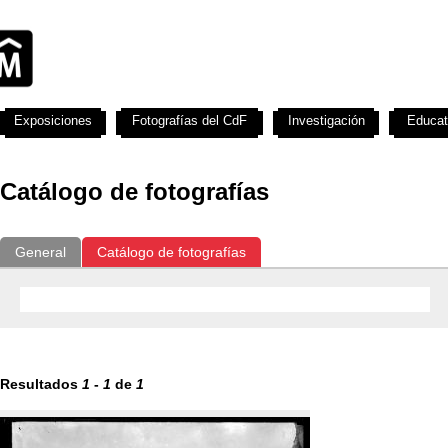
Exposiciones
Fotografías del CdF
Investigación
Educat
Catálogo de fotografías
General
Catálogo de fotografías
Resultados
1
-
1
de
1