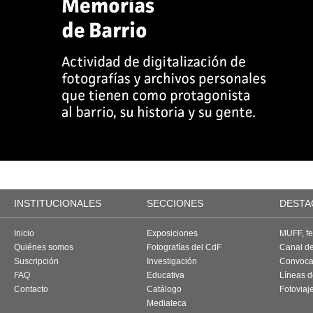
INSTITUCIONALES
SECCIONES
DESTA
Inicio
Exposiciones
MUFF, fes
Quiénes somos
Fotografías del CdF
Canal d
Suscripción
Investigación
Convoca
FAQ
Educativa
Líneas d
Contacto
Catálogo
Fotoviaj
Mediateca