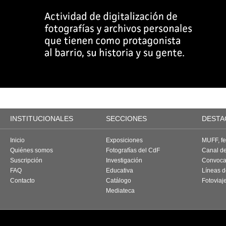
INSTITUCIONALES
SECCIONES
DESTA
Inicio
Exposiciones
MUFF, fes
Quiénes somos
Fotografías del CdF
Canal d
Suscripción
Investigación
Convoca
FAQ
Educativa
Líneas d
Contacto
Catálogo
Fotoviaj
Mediateca