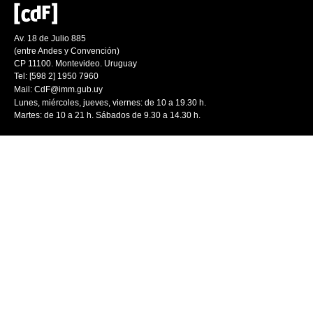
Av. 18 de Julio 885
(entre Andes y Convención)
CP 11100. Montevideo. Uruguay
Tel: [598 2] 1950 7960
Mail:
CdF@imm.gub.uy
Lunes, miércoles, jueves, viernes: de 10 a 19.30 h.
Martes: de 10 a 21 h. Sábados de 9.30 a 14.30 h.