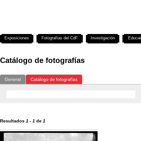
Exposiciones
Fotografías del CdF
Investigación
Educat
Catálogo de fotografías
General
Catálogo de fotografías
Resultados
1
-
1
de
1