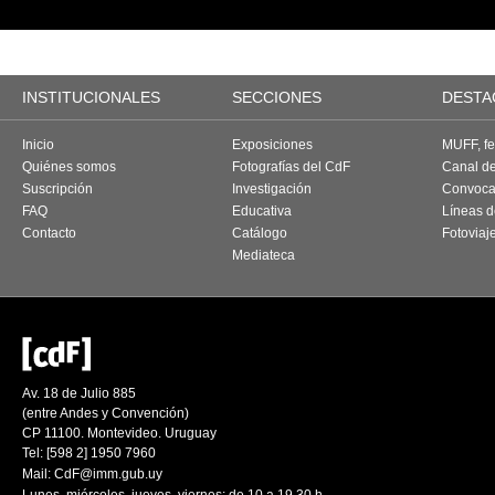
INSTITUCIONALES
SECCIONES
DESTA
Inicio
Exposiciones
MUFF, fes
Quiénes somos
Fotografías del CdF
Canal d
Suscripción
Investigación
Convoca
FAQ
Educativa
Líneas d
Contacto
Catálogo
Fotoviaj
Mediateca
Av. 18 de Julio 885
(entre Andes y Convención)
CP 11100. Montevideo. Uruguay
Tel: [598 2] 1950 7960
Mail:
CdF@imm.gub.uy