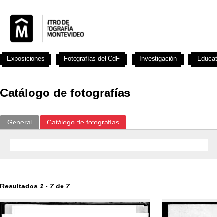
Exposiciones
Fotografías del CdF
Investigación
Educat
Catálogo de fotografías
General
Catálogo de fotografías
Resultados
1
-
7
de
7