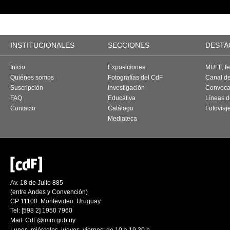
INSTITUCIONALES
SECCIONES
DESTA
Inicio
Exposiciones
MUFF, fes
Quiénes somos
Fotografías del CdF
Canal d
Suscripción
Investigación
Convoca
FAQ
Educativa
Líneas d
Contacto
Catálogo
Fotoviaj
Mediateca
Av. 18 de Julio 885
(entre Andes y Convención)
CP 11100. Montevideo. Uruguay
Tel: [598 2] 1950 7960
Mail:
CdF@imm.gub.uy