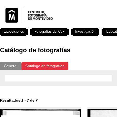
Exposiciones
Fotografías del CdF
Investigación
Educat
Catálogo de fotografías
General
Catálogo de fotografías
Resultados
1
-
7
de
7