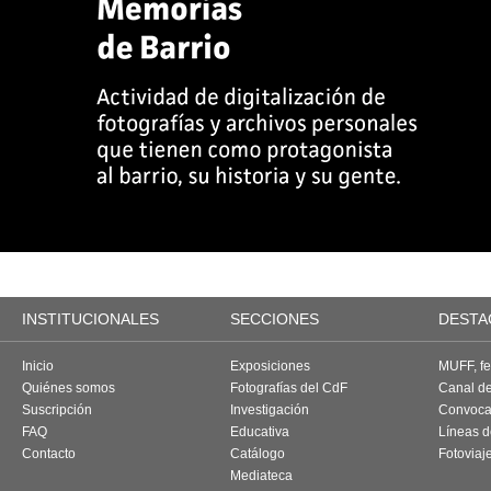
INSTITUCIONALES
SECCIONES
DESTA
Inicio
Exposiciones
MUFF, fes
Quiénes somos
Fotografías del CdF
Canal d
Suscripción
Investigación
Convoca
FAQ
Educativa
Líneas d
Contacto
Catálogo
Fotoviaj
Mediateca