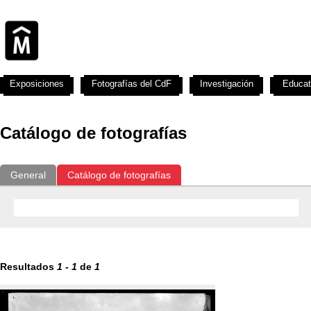
Exposiciones
Fotografías del CdF
Investigación
Educat
Catálogo de fotografías
General
Catálogo de fotografías
Resultados
1
-
1
de
1