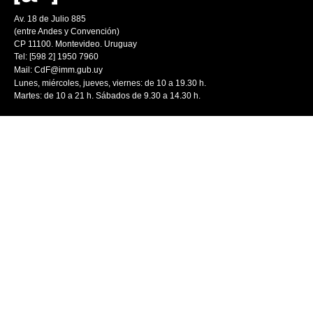
Av. 18 de Julio 885
(entre Andes y Convención)
CP 11100. Montevideo. Uruguay
Tel: [598 2] 1950 7960
Mail:
CdF@imm.gub.uy
Lunes, miércoles, jueves, viernes: de 10 a 19.30 h.
Martes: de 10 a 21 h. Sábados de 9.30 a 14.30 h.