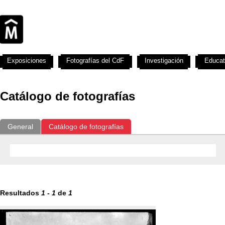
Exposiciones
Fotografías del CdF
Investigación
Educat
Catálogo de fotografías
General
Catálogo de fotografías
Resultados
1
-
1
de
1