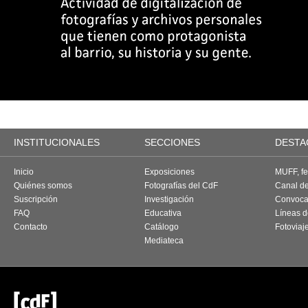
INSTITUCIONALES
SECCIONES
DESTA
Inicio
Exposiciones
MUFF, fes
Quiénes somos
Fotografías del CdF
Canal d
Suscripción
Investigación
Convoca
FAQ
Educativa
Líneas d
Contacto
Catálogo
Fotoviaj
Mediateca