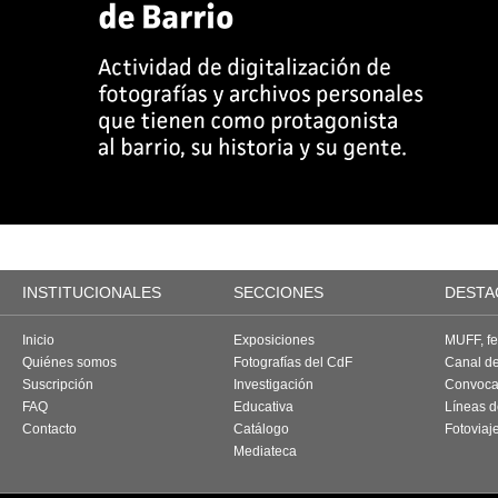
INSTITUCIONALES
SECCIONES
DESTA
Inicio
Exposiciones
MUFF, fes
Quiénes somos
Fotografías del CdF
Canal d
Suscripción
Investigación
Convoca
FAQ
Educativa
Líneas d
Contacto
Catálogo
Fotoviaj
Mediateca