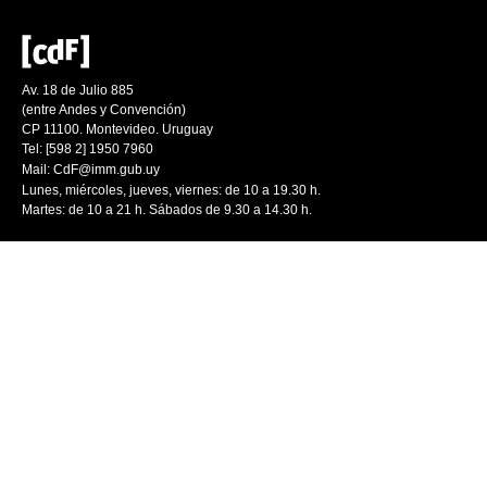
Av. 18 de Julio 885
(entre Andes y Convención)
CP 11100. Montevideo. Uruguay
Tel: [598 2] 1950 7960
Mail:
CdF@imm.gub.uy
Lunes, miércoles, jueves, viernes: de 10 a 19.30 h.
Martes: de 10 a 21 h. Sábados de 9.30 a 14.30 h.