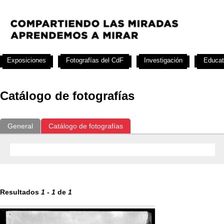
Exposiciones
Fotografías del CdF
Investigación
Educat
Catálogo de fotografías
General
Catálogo de fotografías
Resultados
1
-
1
de
1