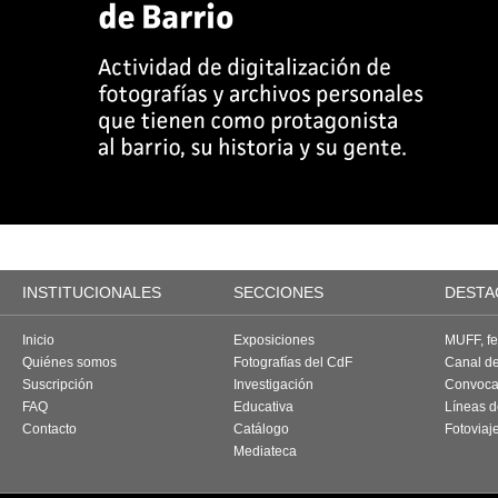
INSTITUCIONALES
SECCIONES
DESTA
Inicio
Exposiciones
MUFF, fes
Quiénes somos
Fotografías del CdF
Canal d
Suscripción
Investigación
Convoca
FAQ
Educativa
Líneas d
Contacto
Catálogo
Fotoviaj
Mediateca