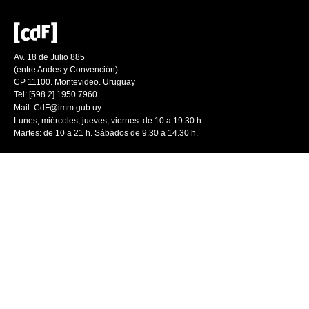
Av. 18 de Julio 885
(entre Andes y Convención)
CP 11100. Montevideo. Uruguay
Tel: [598 2] 1950 7960
Mail:
CdF@imm.gub.uy
Lunes, miércoles, jueves, viernes: de 10 a 19.30 h.
Martes: de 10 a 21 h. Sábados de 9.30 a 14.30 h.