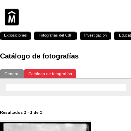
Exposiciones
Fotografías del CdF
Investigación
Educat
Catálogo de fotografías
General
Catálogo de fotografías
Resultados
1
-
1
de
1