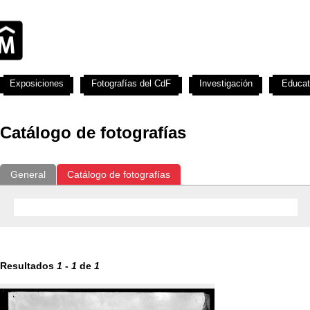
Exposiciones
Fotografías del CdF
Investigación
Educat
Catálogo de fotografías
General
Catálogo de fotografías
Resultados
1
-
1
de
1