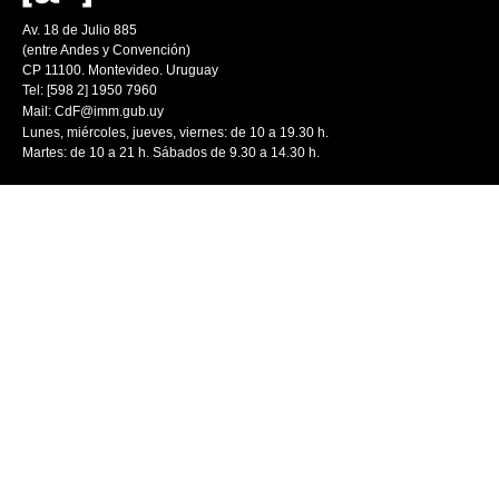
Av. 18 de Julio 885
(entre Andes y Convención)
CP 11100. Montevideo. Uruguay
Tel: [598 2] 1950 7960
Mail:
CdF@imm.gub.uy
Lunes, miércoles, jueves, viernes: de 10 a 19.30 h.
Martes: de 10 a 21 h. Sábados de 9.30 a 14.30 h.