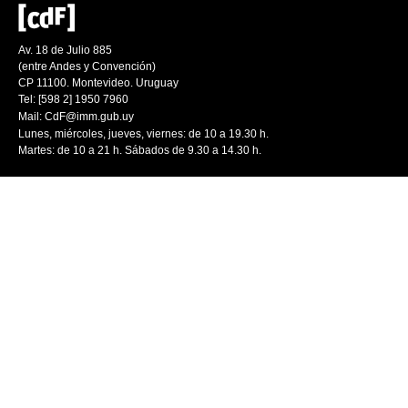
Av. 18 de Julio 885
(entre Andes y Convención)
CP 11100. Montevideo. Uruguay
Tel: [598 2] 1950 7960
Mail:
CdF@imm.gub.uy
Lunes, miércoles, jueves, viernes: de 10 a 19.30 h.
Martes: de 10 a 21 h. Sábados de 9.30 a 14.30 h.