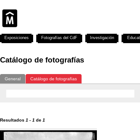
Exposiciones
Fotografías del CdF
Investigación
Educat
Catálogo de fotografías
General
Catálogo de fotografías
Resultados
1
-
1
de
1