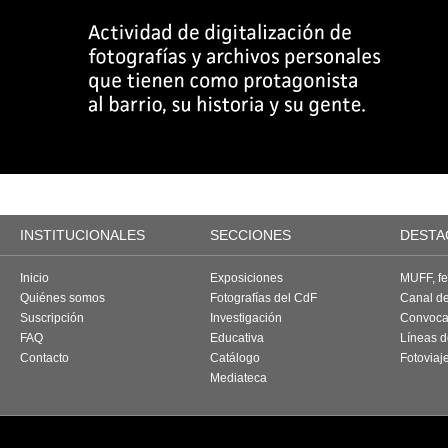
INSTITUCIONALES
SECCIONES
DESTA
Inicio
Exposiciones
MUFF, fes
Quiénes somos
Fotografías del CdF
Canal d
Suscripción
Investigación
Convoca
FAQ
Educativa
Líneas d
Contacto
Catálogo
Fotoviaj
Mediateca