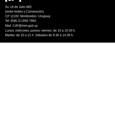
Av. 18 de Julio 885
(entre Andes y Convención)
CP 11100. Montevideo. Uruguay
Tel: [598 2] 1950 7960
Mail:
CdF@imm.gub.uy
Lunes, miércoles, jueves, viernes: de 10 a 19.30 h.
Martes: de 10 a 21 h. Sábados de 9.30 a 14.30 h.