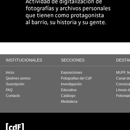
INSTITUCIONALES
SECCIONES
DESTA
Inicio
Exposiciones
MUFF, fes
Quiénes somos
Fotografías del CdF
Canal d
Suscripción
Investigación
Convoca
FAQ
Educativa
Líneas d
Contacto
Catálogo
Fotoviaj
Mediateca