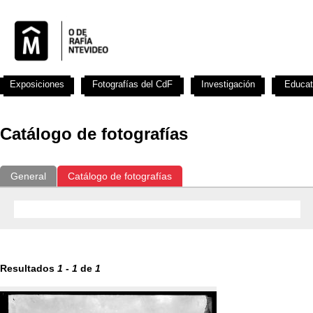
Exposiciones
Fotografías del CdF
Investigación
Educat
Catálogo de fotografías
General
Catálogo de fotografías
Resultados
1
-
1
de
1