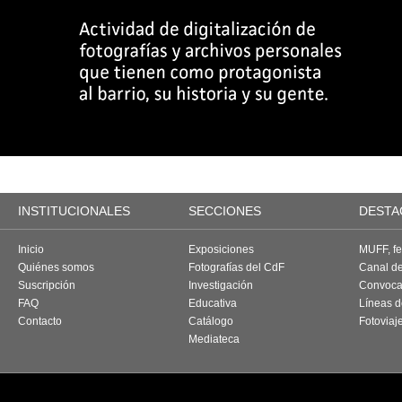
INSTITUCIONALES
SECCIONES
DESTA
Inicio
Exposiciones
MUFF, fes
Quiénes somos
Fotografías del CdF
Canal d
Suscripción
Investigación
Convoca
FAQ
Educativa
Líneas d
Contacto
Catálogo
Fotoviaj
Mediateca