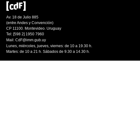
Av. 18 de Julio 885
(entre Andes y Convención)
CP 11100. Montevideo. Uruguay
Tel: [598 2] 1950 7960
Mail:
CdF@imm.gub.uy
Lunes, miércoles, jueves, viernes: de 10 a 19.30 h.
Martes: de 10 a 21 h. Sábados de 9.30 a 14.30 h.