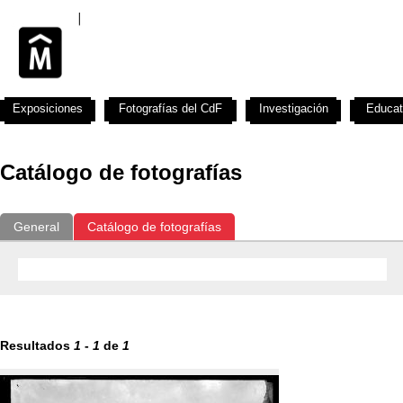
Exposiciones
Fotografías del CdF
Investigación
Educat
Catálogo de fotografías
General
Catálogo de fotografías
Resultados
1
-
1
de
1