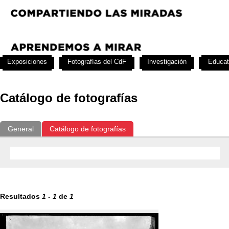
Exposiciones
Fotografías del CdF
Investigación
Educat
Catálogo de fotografías
General
Catálogo de fotografías
Resultados
1
-
1
de
1