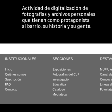
INSTITUCIONALES
SECCIONES
DESTA
Inicio
Exposiciones
MUFF, fes
Quiénes somos
Fotografías del CdF
Canal d
Suscripción
Investigación
Convoca
FAQ
Educativa
Líneas d
Contacto
Catálogo
Fotoviaj
Mediateca