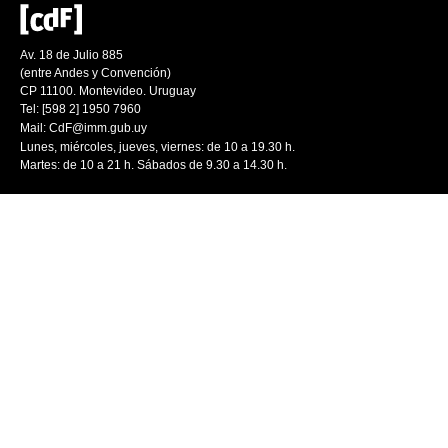
Av. 18 de Julio 885
(entre Andes y Convención)
CP 11100. Montevideo. Uruguay
Tel: [598 2] 1950 7960
Mail:
CdF@imm.gub.uy
Lunes, miércoles, jueves, viernes: de 10 a 19.30 h.
Martes: de 10 a 21 h. Sábados de 9.30 a 14.30 h.