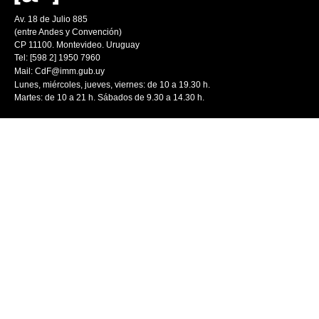
Av. 18 de Julio 885
(entre Andes y Convención)
CP 11100. Montevideo. Uruguay
Tel: [598 2] 1950 7960
Mail:
CdF@imm.gub.uy
Lunes, miércoles, jueves, viernes: de 10 a 19.30 h.
Martes: de 10 a 21 h. Sábados de 9.30 a 14.30 h.