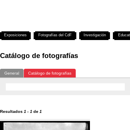
Exposiciones
Fotografías del CdF
Investigación
Educat
Catálogo de fotografías
General
Catálogo de fotografías
Resultados
1
-
1
de
1