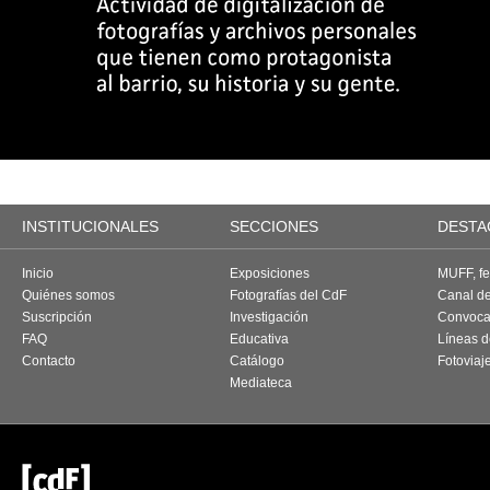
INSTITUCIONALES
SECCIONES
DESTA
Inicio
Exposiciones
MUFF, fes
Quiénes somos
Fotografías del CdF
Canal d
Suscripción
Investigación
Convoca
FAQ
Educativa
Líneas d
Contacto
Catálogo
Fotoviaj
Mediateca