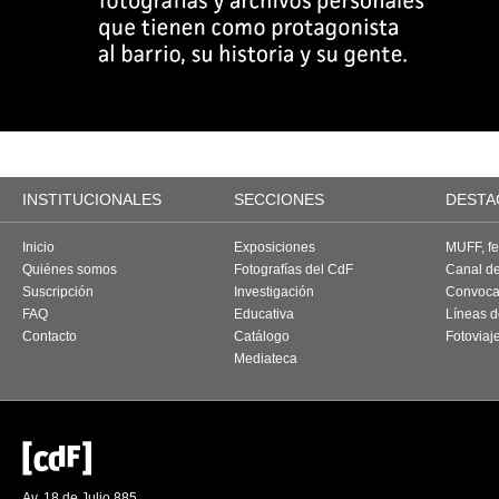
INSTITUCIONALES
SECCIONES
DESTA
Inicio
Exposiciones
MUFF, fes
Quiénes somos
Fotografías del CdF
Canal d
Suscripción
Investigación
Convoca
FAQ
Educativa
Líneas d
Contacto
Catálogo
Fotoviaj
Mediateca
Av. 18 de Julio 885