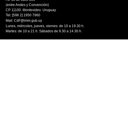
(entre Andes y Convención)
CP 11100. Montevideo. Uruguay
Tel: [598 2] 1950 7960
Mail:
CdF@imm.gub.uy
Lunes, miércoles, jueves, viernes: de 10 a 19.30 h.
Martes: de 10 a 21 h. Sábados de 9.30 a 14.30 h.