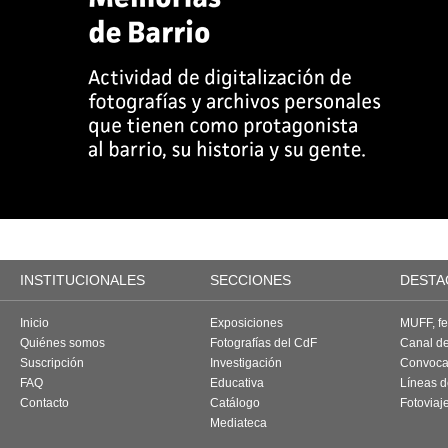
INSTITUCIONALES
SECCIONES
DESTA
Inicio
Exposiciones
MUFF, fes
Quiénes somos
Fotografías del CdF
Canal d
Suscripción
Investigación
Convoca
FAQ
Educativa
Líneas d
Contacto
Catálogo
Fotoviaj
Mediateca