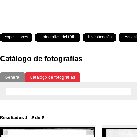
Exposiciones
Fotografías del CdF
Investigación
Educat
Catálogo de fotografías
General
Catálogo de fotografías
Resultados
1
-
9
de
9