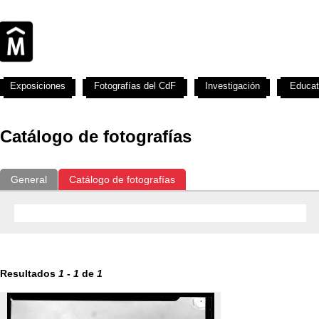
Exposiciones
Fotografías del CdF
Investigación
Educat
Catálogo de fotografías
General
Catálogo de fotografías
Resultados
1
-
1
de
1