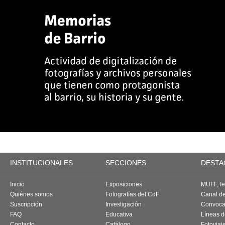
INSTITUCIONALES
SECCIONES
DESTA
Inicio
Exposiciones
MUFF, fes
Quiénes somos
Fotografías del CdF
Canal d
Suscripción
Investigación
Convoca
FAQ
Educativa
Líneas d
Contacto
Catálogo
Fotoviaj