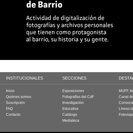
INSTITUCIONALES
SECCIONES
DESTA
Inicio
Exposiciones
MUFF, fes
Quiénes somos
Fotografías del CdF
Canal d
Suscripción
Investigación
Convoca
FAQ
Educativa
Líneas d
Contacto
Catálogo
Fotoviaj
Mediateca