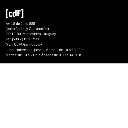
Av. 18 de Julio 885
(entre Andes y Convención)
CP 11100. Montevideo. Uruguay
Tel: [598 2] 1950 7960
Mail:
CdF@imm.gub.uy
Lunes, miércoles, jueves, viernes: de 10 a 19.30 h.
Martes: de 10 a 21 h. Sábados de 9.30 a 14.30 h.