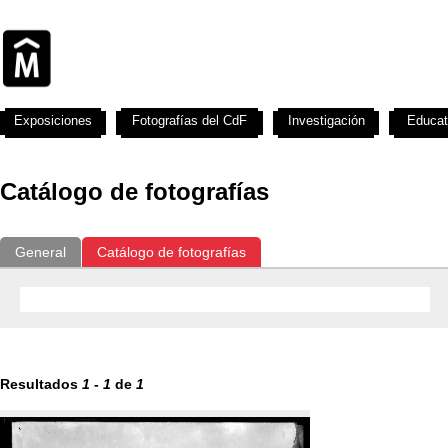
Exposiciones
Fotografías del CdF
Investigación
Educat
Catálogo de fotografías
General
Catálogo de fotografías
Resultados
1
-
1
de
1