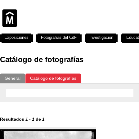
Exposiciones
Fotografías del CdF
Investigación
Educat
Catálogo de fotografías
General
Catálogo de fotografías
Resultados
1
-
1
de
1