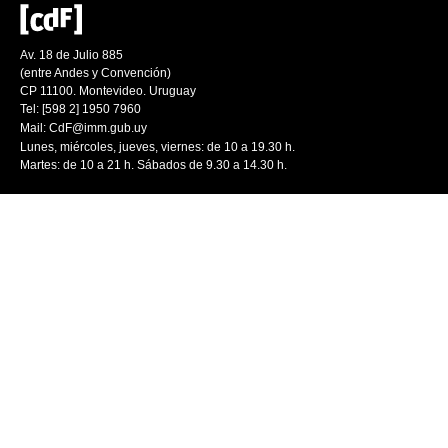
Av. 18 de Julio 885
(entre Andes y Convención)
CP 11100. Montevideo. Uruguay
Tel: [598 2] 1950 7960
Mail:
CdF@imm.gub.uy
Lunes, miércoles, jueves, viernes: de 10 a 19.30 h.
Martes: de 10 a 21 h. Sábados de 9.30 a 14.30 h.