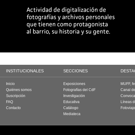
INSTITUCIONALES
SECCIONES
DESTA
Inicio
Exposiciones
MUFF, fes
Quiénes somos
Fotografías del CdF
Canal d
Suscripción
Investigación
Convoca
FAQ
Educativa
Líneas d
Contacto
Catálogo
Fotoviaj
Mediateca