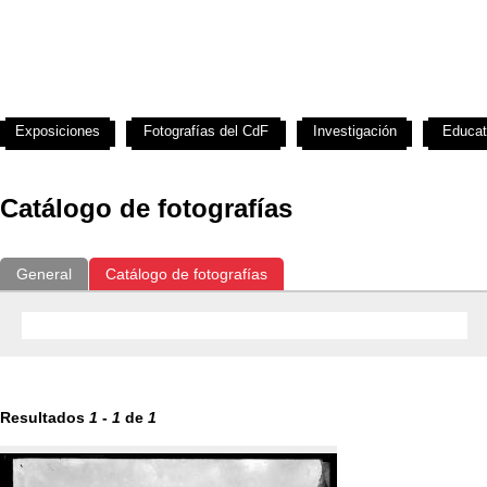
Exposiciones
Fotografías del CdF
Investigación
Educat
Catálogo de fotografías
General
Catálogo de fotografías
Resultados
1
-
1
de
1