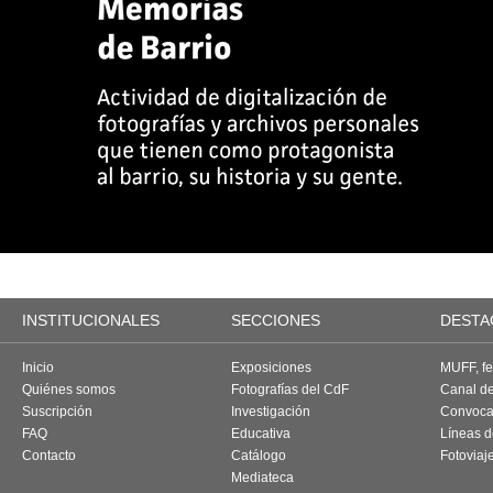
INSTITUCIONALES
SECCIONES
DESTA
Inicio
Exposiciones
MUFF, fes
Quiénes somos
Fotografías del CdF
Canal d
Suscripción
Investigación
Convoca
FAQ
Educativa
Líneas d
Contacto
Catálogo
Fotoviaj
Mediateca