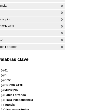
anvía
nicipio
RROR 413H
CZ
blo Ferrando
alabras clave
(-)
01
(-)
B
(-)
CCZ
(-)
ERROR 413H
(-)
Municipio
(-)
Pablo Ferrando
(-)
Plaza Independencia
(-)
Tranvía
(-)
Vista panorámica