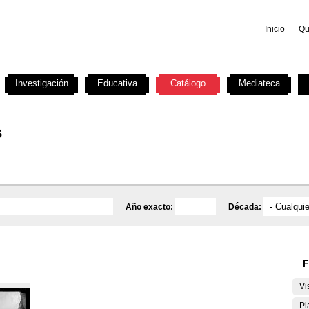
Inicio
Qu
Investigación
Educativa
Catálogo
Mediateca
s
Año exacto:
Década:
F
Vi
Pl