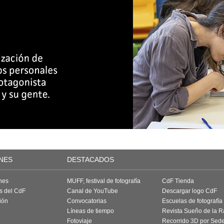
NES
DESTACADOS
nes
MUFF, festival de fotografía
CdF Tienda
as del CdF
Canal de YouTube
Descargar logo CdF
ión
Convocatorias
Escuelas de fotografía
Líneas de tiempo
Revista Sueño de la 
Fotoviaje
Recorrido 3D por Sed