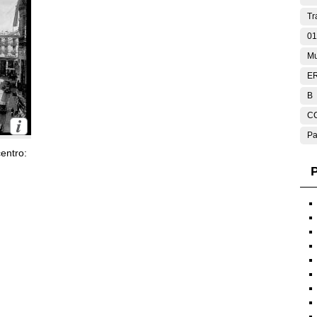
Tr
01
Mu
E
B
C
Pa
entro:
P