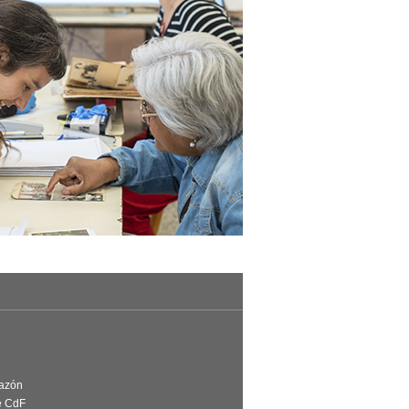
Razón
e CdF