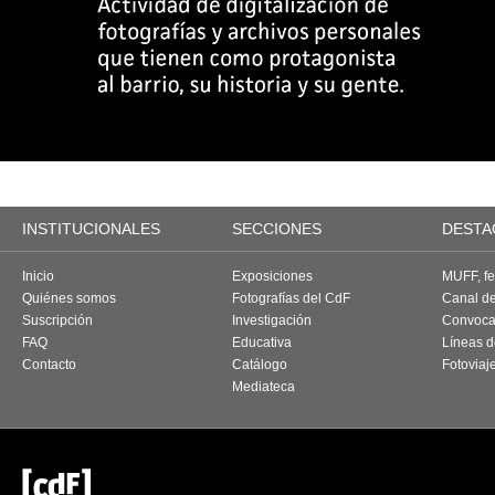
INSTITUCIONALES
SECCIONES
DESTA
Inicio
Exposiciones
MUFF, fes
Quiénes somos
Fotografías del CdF
Canal d
Suscripción
Investigación
Convoca
FAQ
Educativa
Líneas d
Contacto
Catálogo
Fotoviaj
Mediateca