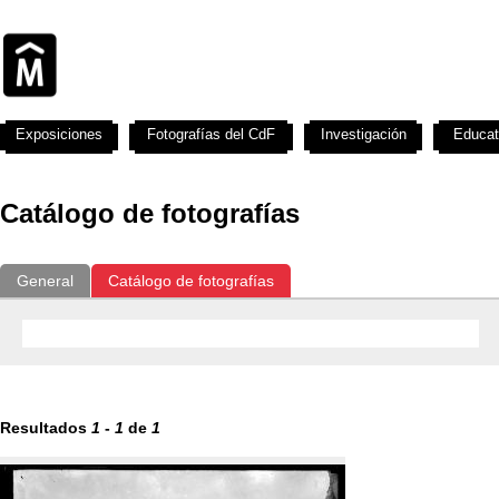
Exposiciones
Fotografías del CdF
Investigación
Educat
Catálogo de fotografías
General
Catálogo de fotografías
Resultados
1
-
1
de
1