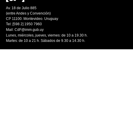
Av. 18 de Julio 885
(entre Andes y Convención)
CP 11100. Montevideo. Uruguay
Tel: [598 2] 1950 7960
Mail:
CdF@imm.gub.uy
Lunes, miércoles, jueves, viernes: de 10 a 19.30 h.
Martes: de 10 a 21 h. Sábados de 9.30 a 14.30 h.