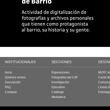
INSTITUCIONALES
SECCIONES
DESTA
Inicio
Exposiciones
MUFF, fes
Quiénes somos
Fotografías del CdF
Canal d
Suscripción
Investigación
Convoca
FAQ
Educativa
Líneas d
Contacto
Catálogo
Fotoviaj
Mediateca