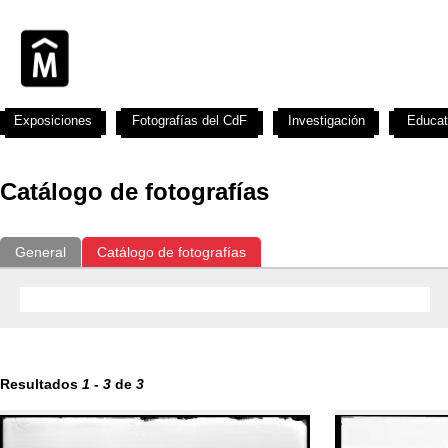
Exposiciones
Fotografías del CdF
Investigación
Educat
Catálogo de fotografías
General
Catálogo de fotografías
Resultados
1
-
3
de
3