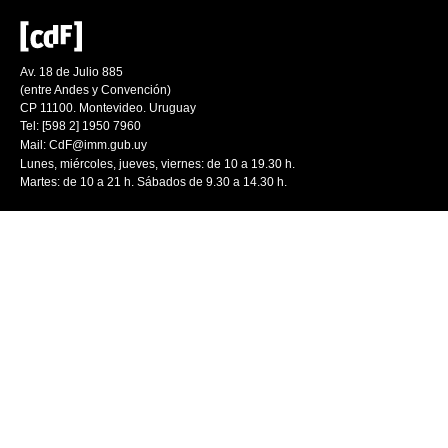
Av. 18 de Julio 885
(entre Andes y Convención)
CP 11100. Montevideo. Uruguay
Tel: [598 2] 1950 7960
Mail:
CdF@imm.gub.uy
Lunes, miércoles, jueves, viernes: de 10 a 19.30 h.
Martes: de 10 a 21 h. Sábados de 9.30 a 14.30 h.