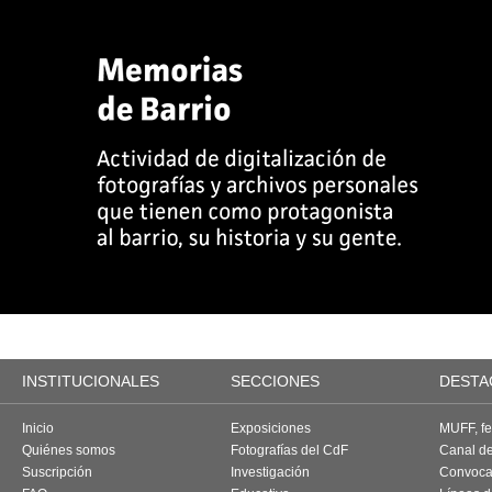
INSTITUCIONALES
SECCIONES
DESTA
Inicio
Exposiciones
MUFF, fes
Quiénes somos
Fotografías del CdF
Canal d
Suscripción
Investigación
Convoca