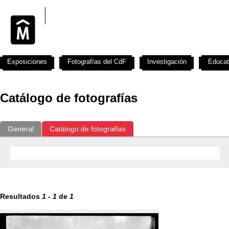
Exposiciones
Fotografías del CdF
Investigación
Educat
Catálogo de fotografías
General
Catálogo de fotografías
Resultados
1
-
1
de
1