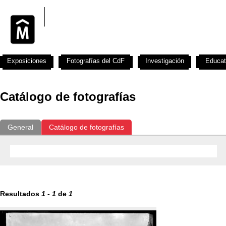
Exposiciones
Fotografías del CdF
Investigación
Educat
Catálogo de fotografías
General
Catálogo de fotografías
Resultados
1
-
1
de
1