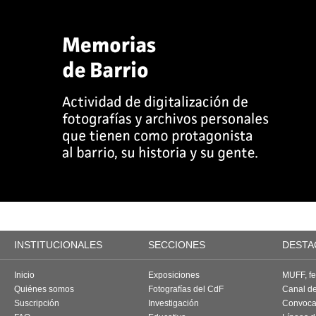
INSTITUCIONALES
SECCIONES
DESTA
Inicio
Exposiciones
MUFF, fes
Quiénes somos
Fotografías del CdF
Canal d
Suscripción
Investigación
Convoca