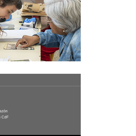
Razón
e CdF