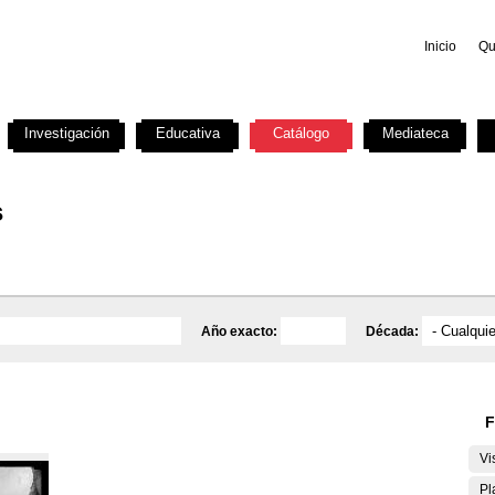
Inicio
Qu
Investigación
Educativa
Catálogo
Mediateca
s
Año exacto:
Década:
F
Vi
Pl