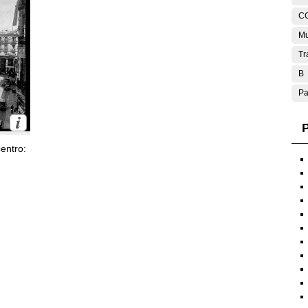
C
Mu
Tr
B
Pa
P
entro: