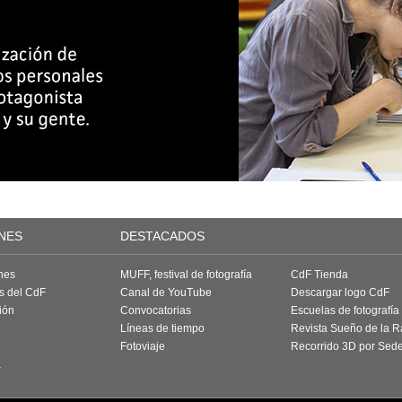
NES
DESTACADOS
nes
MUFF, festival de fotografía
CdF Tienda
as del CdF
Canal de YouTube
Descargar logo CdF
ión
Convocatorias
Escuelas de fotografía
Líneas de tiempo
Revista Sueño de la 
Fotoviaje
Recorrido 3D por Sed
a