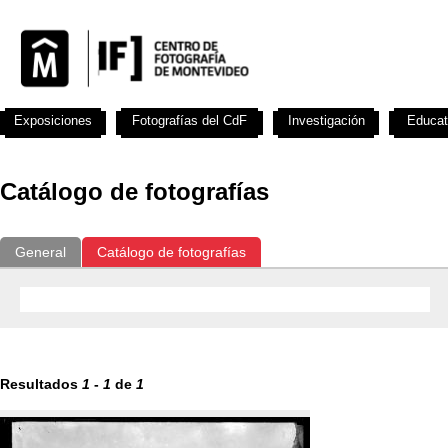
Exposiciones
Fotografías del CdF
Investigación
Educat
Catálogo de fotografías
General
Catálogo de fotografías
Resultados
1
-
1
de
1