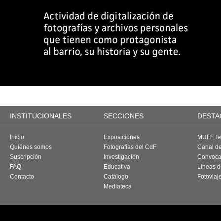
INSTITUCIONALES
SECCIONES
DESTA
Inicio
Exposiciones
MUFF, fes
Quiénes somos
Fotografías del CdF
Canal d
Suscripción
Investigación
Convoca
FAQ
Educativa
Líneas d
Contacto
Catálogo
Fotoviaj
Mediateca