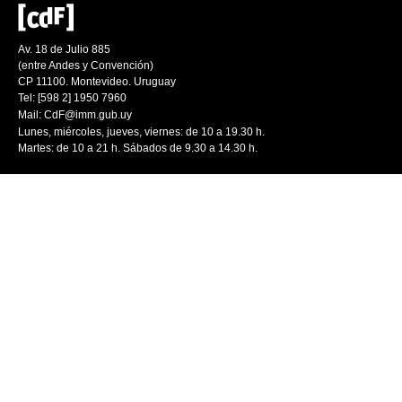
Av. 18 de Julio 885
(entre Andes y Convención)
CP 11100. Montevideo. Uruguay
Tel: [598 2] 1950 7960
Mail:
CdF@imm.gub.uy
Lunes, miércoles, jueves, viernes: de 10 a 19.30 h.
Martes: de 10 a 21 h. Sábados de 9.30 a 14.30 h.