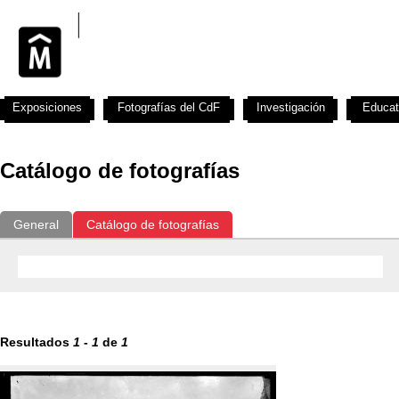
Exposiciones
Fotografías del CdF
Investigación
Educat
Catálogo de fotografías
General
Catálogo de fotografías
Resultados
1
-
1
de
1