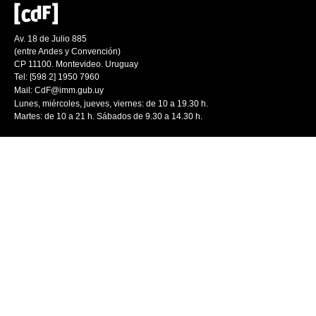
Av. 18 de Julio 885
(entre Andes y Convención)
CP 11100. Montevideo. Uruguay
Tel: [598 2] 1950 7960
Mail:
CdF@imm.gub.uy
Lunes, miércoles, jueves, viernes: de 10 a 19.30 h.
Martes: de 10 a 21 h. Sábados de 9.30 a 14.30 h.