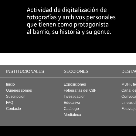
INSTITUCIONALES
SECCIONES
DESTA
Inicio
Exposiciones
MUFF, fes
Quiénes somos
Fotografías del CdF
Canal d
Suscripción
Investigación
Convoca
FAQ
Educativa
Líneas d
Contacto
Catálogo
Fotoviaj
Mediateca