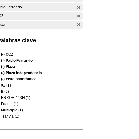
blo Ferrando
CZ
aza
alabras clave
(-)
CCZ
(-)
Pablo Ferrando
(-)
Plaza
(-)
Plaza Independencia
(-)
Vista panorámica
01 (1)
B (1)
ERROR 413H (1)
Fuente (1)
Municipio (1)
Tranvía (1)