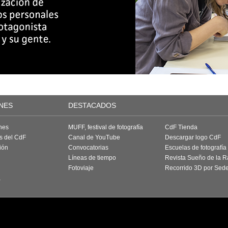
NES
DESTACADOS
nes
MUFF, festival de fotografía
CdF Tienda
as del CdF
Canal de YouTube
Descargar logo CdF
ión
Convocatorias
Escuelas de fotografía
Líneas de tiempo
Revista Sueño de la 
Fotoviaje
Recorrido 3D por Sed
a