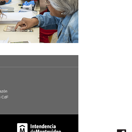
Razón
e CdF