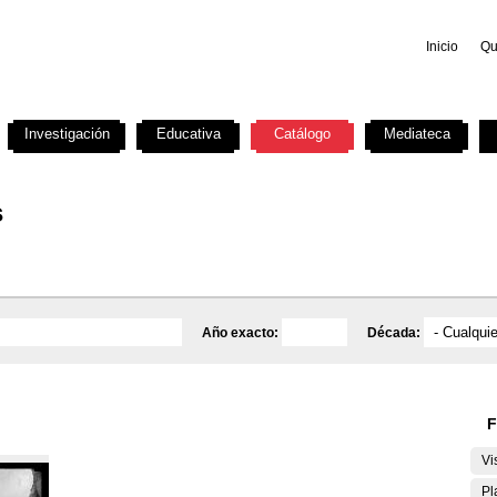
Inicio
Qu
Investigación
Educativa
Catálogo
Mediateca
s
Año exacto:
Década:
F
Vi
Pl