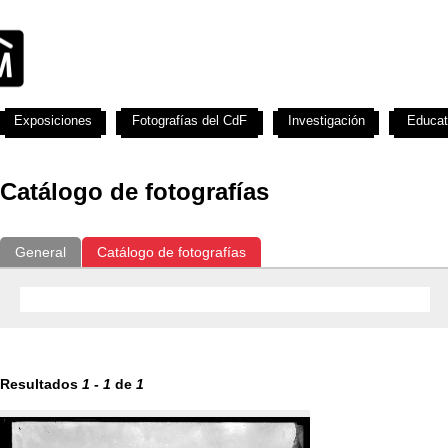
Exposiciones
Fotografías del CdF
Investigación
Educat
Catálogo de fotografías
General
Catálogo de fotografías
Resultados
1
-
1
de
1