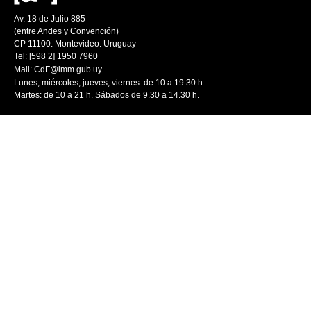
Av. 18 de Julio 885
(entre Andes y Convención)
CP 11100. Montevideo. Uruguay
Tel: [598 2] 1950 7960
Mail:
CdF@imm.gub.uy
Lunes, miércoles, jueves, viernes: de 10 a 19.30 h.
Martes: de 10 a 21 h. Sábados de 9.30 a 14.30 h.