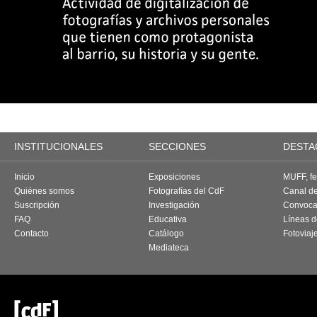
INSTITUCIONALES
SECCIONES
DESTA
Inicio
Exposiciones
MUFF, fes
Quiénes somos
Fotografías del CdF
Canal d
Suscripción
Investigación
Convoca
FAQ
Educativa
Líneas d
Contacto
Catálogo
Fotoviaj
Mediateca