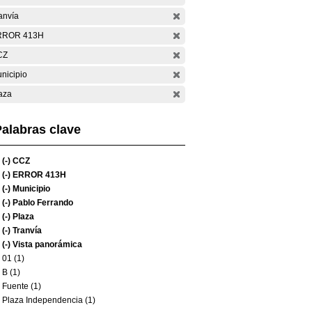
anvía
RROR 413H
CZ
nicipio
aza
alabras clave
(-)
CCZ
(-)
ERROR 413H
(-)
Municipio
(-)
Pablo Ferrando
(-)
Plaza
(-)
Tranvía
(-)
Vista panorámica
01 (1)
B (1)
Fuente (1)
Plaza Independencia (1)