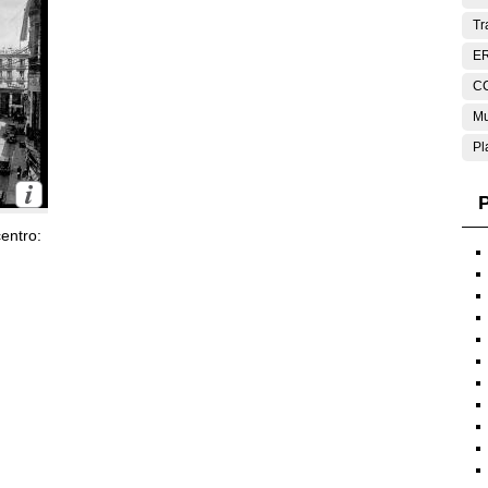
Tr
E
C
Mu
Pl
P
entro: