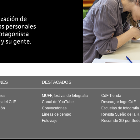
NES
DESTACADOS
nes
MUFF, festival de fotografía
CdF Tienda
as del CdF
Canal de YouTube
Descargar logo CdF
ión
Convocatorias
Escuelas de fotografía
Líneas de tiempo
Revista Sueño de la 
Fotoviaje
Recorrido 3D por Sed
a