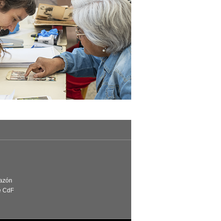
Razón
e CdF