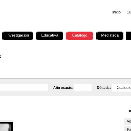
Inicio
Qu
Investigación
Educativa
Catálogo
Mediateca
s
Año exacto:
Década:
F
Vi
Pa