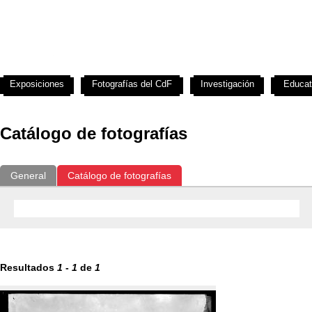
Exposiciones
Fotografías del CdF
Investigación
Educat
Catálogo de fotografías
General
Catálogo de fotografías
Resultados
1
-
1
de
1