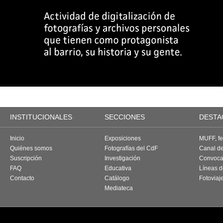
INSTITUCIONALES
SECCIONES
DESTA
Inicio
Exposiciones
MUFF, fes
Quiénes somos
Fotografías del CdF
Canal d
Suscripción
Investigación
Convoca
FAQ
Educativa
Líneas d
Contacto
Catálogo
Fotoviaj
Mediateca