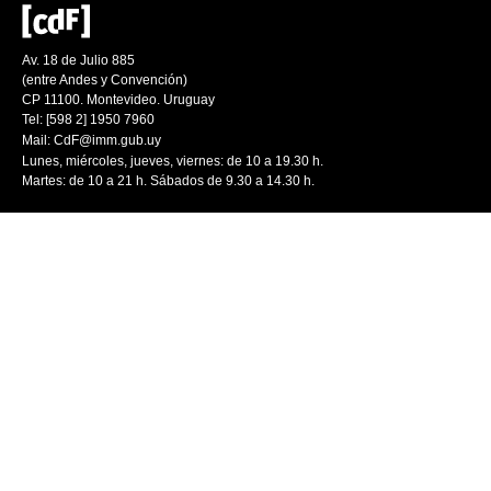
Av. 18 de Julio 885
(entre Andes y Convención)
CP 11100. Montevideo. Uruguay
Tel: [598 2] 1950 7960
Mail:
CdF@imm.gub.uy
Lunes, miércoles, jueves, viernes: de 10 a 19.30 h.
Martes: de 10 a 21 h. Sábados de 9.30 a 14.30 h.