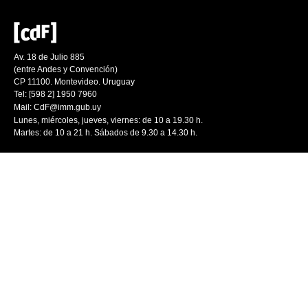
Av. 18 de Julio 885
(entre Andes y Convención)
CP 11100. Montevideo. Uruguay
Tel: [598 2] 1950 7960
Mail:
CdF@imm.gub.uy
Lunes, miércoles, jueves, viernes: de 10 a 19.30 h.
Martes: de 10 a 21 h. Sábados de 9.30 a 14.30 h.