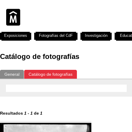
Exposiciones
Fotografías del CdF
Investigación
Educat
Catálogo de fotografías
General
Catálogo de fotografías
Resultados
1
-
1
de
1