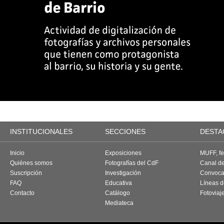
INSTITUCIONALES
SECCIONES
DESTA
Inicio
Exposiciones
MUFF, fes
Quiénes somos
Fotografías del CdF
Canal d
Suscripción
Investigación
Convoca
FAQ
Educativa
Líneas d
Contacto
Catálogo
Fotoviaj
Mediateca